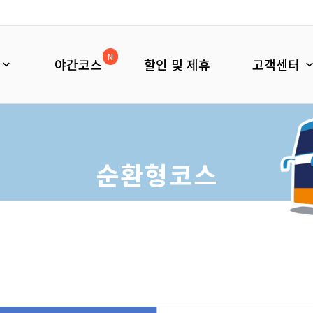
N
야간코스
할인 및 제휴
고객센터
순환형코스