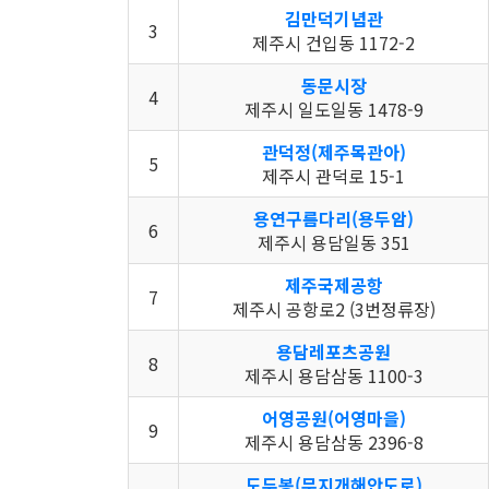
김만덕기념관
3
제주시 건입동 1172-2
동문시장
4
제주시 일도일동 1478-9
관덕정(제주목관아)
5
제주시 관덕로 15-1
용연구름다리(용두암)
6
제주시 용담일동 351
제주국제공항
7
제주시 공항로2 (3번정류장)
용담레포츠공원
8
제주시 용담삼동 1100-3
어영공원(어영마을)
9
제주시 용담삼동 2396-8
도두봉(무지개해안도로)