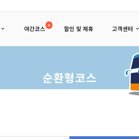
N
야간코스
할인 및 제휴
고객센터
순환형코스