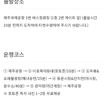
출발장소
제주국제공항 3번 버스정류장 (1층 2번 게이트 앞) (출발시간
10분 전까지 도착하여 티켓수령하여 주시기 바랍니다.)
운행코스
① 제주공항 → ② 이호목마등대(포토존/10분) → ③ 도두봉&
오래물광장(해녀공연/25분) → ④ 동문시장&산지천(야시장,
분수쇼/40분) → ⑤ 관덕정(야간개장) → 제주공항
※ 포토존 즉석 사진 1~2장 무료제공