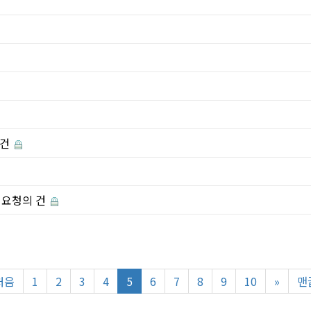
 건
 요청의 건
처음
1
2
3
4
5
6
7
8
9
10
»
맨