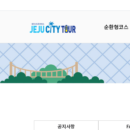
순환형코스
공지사항
F