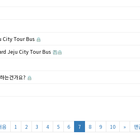
u City Tour Bus
ard Jeju City Tour Bus
영하는건가요?
처음
1
2
3
4
5
6
7
8
9
10
»
맨