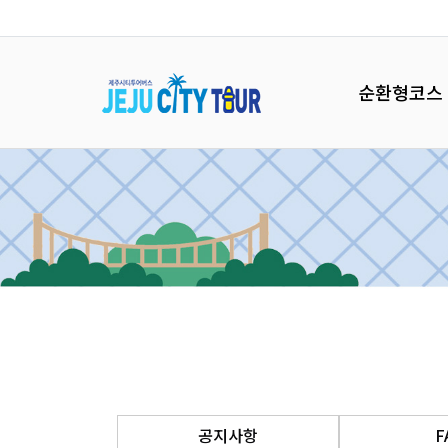
순환형코스
공지사항
F