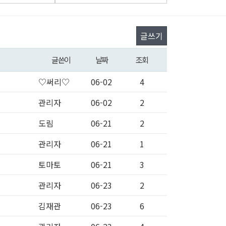
글쓰기
글쓴이
날짜
조회
♡써리♡
06-02
4
관리자
06-02
2
도림
06-21
2
관리자
06-21
1
토마토
06-21
3
관리자
06-23
2
김재관
06-23
6